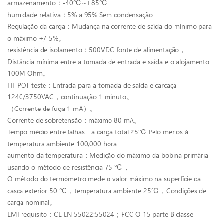
armazenamento：-40℃~+85℃
humidade relativa：5% a 95% Sem condensação
Regulação da carga：Mudança na corrente de saída do mínimo para
o máximo +/-5%。
resistência de isolamento：500VDC fonte de alimentação，
Distância mínima entre a tomada de entrada e saída e o alojamento
100M Ohm。
HI-POT teste：Entrada para a tomada de saída e carcaça
1240/3750VAC，continuação 1 minuto。
（Corrente de fuga 1 mA）。
Corrente de sobretensão：máximo 80 mA。
Tempo médio entre falhas：a carga total 25℃ Pelo menos à
temperatura ambiente 100,000 hora
aumento da temperatura：Medição do máximo da bobina primária
usando o método de resistência 75 ℃，
O método do termômetro mede o valor máximo na superfície da
casca exterior 50 ℃，temperatura ambiente 25℃，Condições de
carga nominal。
EMI requisito：CE EN 55022:55024；FCC O 15 parte B classe