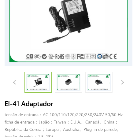
EI-41 Adaptador
tensão de entrada：AC 100/110/120/220/230/240V 50/60 Hz
ficha de entrada：Japão；Taiwan；E.U.A.、Canadá、China；
República da Coreia；Europa；Austrália。Plug-in de parede。
tensão de saída：1.5-28V